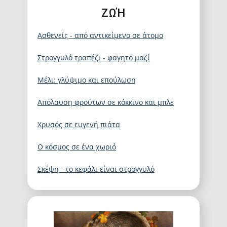
ΖΩΉ
Ασθενείς - από αντικείμενο σε άτομο
Στρογγυλό τραπέζι - φαγητό μαζί
Μέλι: γλύψιμο και επούλωση
Απόλαυση φρούτων σε κόκκινο και μπλε
Χρυσός σε ευγενή πιάτα
Ο κόσμος σε ένα χωριό
Σκέψη - το κεφάλι είναι στρογγυλό