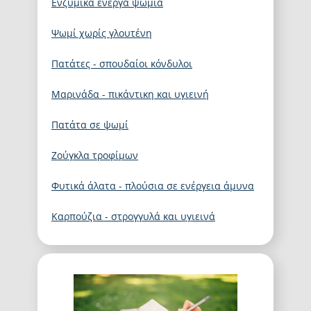
Ενζυμικά ενεργά ψωμιά
Ψωμί χωρίς γλουτένη
Πατάτες - σπουδαίοι κόνδυλοι
Μαρινάδα - πικάντικη και υγιεινή
Πατάτα σε ψωμί
Ζούγκλα τροφίμων
Φυτικά άλατα - πλούσια σε ενέργεια άμυνα
Καρπούζια - στρογγυλά και υγιεινά