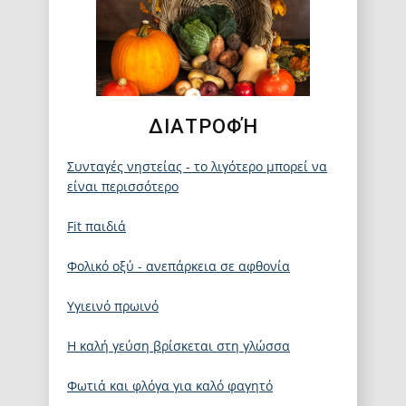
ΔΙΑΤΡΟΦΉ
Συνταγές νηστείας - το λιγότερο μπορεί να
είναι περισσότερο
Fit παιδιά
Φολικό οξύ - ανεπάρκεια σε αφθονία
Υγιεινό πρωινό
Η καλή γεύση βρίσκεται στη γλώσσα
Φωτιά και φλόγα για καλό φαγητό