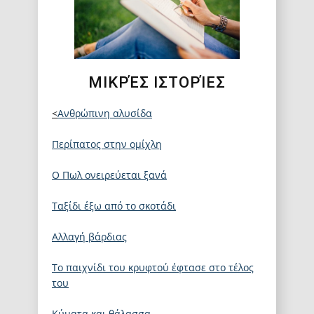
ΜΙΚΡΈΣ ΙΣΤΟΡΊΕΣ
<
Ανθρώπινη αλυσίδα
Περίπατος στην ομίχλη
Ο Πωλ ονειρεύεται ξανά
Ταξίδι έξω από το σκοτάδι
Αλλαγή βάρδιας
Το παιχνίδι του κρυφτού έφτασε στο τέλος
του
Κύματα και θάλασσα