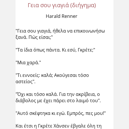
Γεια σου γιαγιά (διήγημα)
Harald Renner
"Γεια σου γιαγιά, ήθελα να επικοινωνήσω
ξανά. Πώς είσαι;"
"Τα ίδια όπως πάντα. Κι εσύ, Γκρέτε;"
"Μια χαρά."
"Τι εννοείς: καλά; Ακούγεσαι τόσο
αστείος".
"Όχι και τόσο καλά. Για την ακρίβεια, ο
διάβολος με έχει πάρει στο λαιμό του".
"Αυτό σκέφτηκα κι εγώ. Εμπρός, πες μου!"
Και έτσι η Γκρέτε Χάνσεν έβγαλε όλη τη