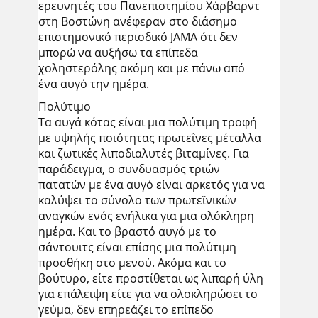
ερευνητές του Πανεπιστημίου Χάρβαρντ
στη Βοστώνη ανέφεραν στο διάσημο
επιστημονικό περιοδικό JAMA ότι δεν
μπορώ να αυξήσω τα επίπεδα
χοληστερόλης ακόμη και με πάνω από
ένα αυγό την ημέρα.
Πολύτιμο
Τα αυγά κότας είναι μια πολύτιμη τροφή
με υψηλής ποιότητας πρωτεΐνες μέταλλα
και ζωτικές λιποδιαλυτές βιταμίνες. Για
παράδειγμα, ο συνδυασμός τριών
πατατών με ένα αυγό είναι αρκετός για να
καλύψει το σύνολο των πρωτεϊνικών
αναγκών ενός ενήλικα για μια ολόκληρη
ημέρα. Και το βραστό αυγό με το
σάντουιτς είναι επίσης μια πολύτιμη
προσθήκη στο μενού. Ακόμα και το
βούτυρο, είτε προστίθεται ως λιπαρή ύλη
για επάλειψη είτε για να ολοκληρώσει το
γεύμα, δεν επηρεάζει το επίπεδο