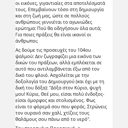
οι εικόνες, γιγαντιαίες στα αποτελέσματά
τους. Επεμβαίνουν τόσο στη δημιουργία
και στη ζωή μας, ώστε σε πολλούς
ανθρώπους γεννιέται το αγωνιώδες
ερώτημα: Πού θα οδηγήσουν όλα αυτά;
Για ποιες πράξεις θα είναι ικανοί οι
άνθρωποι;
Ας δούμε τις προσευχές του 104ου
ψαλμού: Δεν ζωγραφίζει μια εικόνα των
δικών του πράξεων, αλλά εμπλέκεται σε
αυτό που αντιλαμβάνεται έξω από τον
δικό του φλοιό. Ασχολείται με την
δοξολογία του Δημιουργού (και όχι με τη
δική του δόξα): "Δόξα στον Κύριο, ψυχή
μου! Κύριε, Θεέ μου, είσαι πολύ ένδοξος-
είσαι όμορφος και στολισμένος. Φως
είναι το φόρεμά σου που φοράς. Στρώνεις
τον ουρανό σαν χαλί, χτίζεις τους
θαλάμους σου πάνω από το νερό".