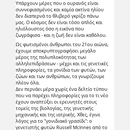
Υπάρχουν μέρες που ο ουρανός είναι
συννεφιασμένος και καμία ακτίνα ηλίου
δεν διαπερνά το θλιβερό γκρίζο πάνω
μας. Ο κόσμος δεν είναι τόσο απλός και
ηλιόλουστος όσο η εικόνα που
ζωγράφισα - και η ζωή δεν είναι καθόλου.
Ως φωτισμένοι άνθρωποι του 21ου αιώνα,
έχουμε αποκρυπτογραφήσει μεγάλο
μέρος της πολυπλοκότητας των
αλληλεπιδράσεων - μέχρι και τις γενετικές
πληροφορίες, τα γονίδια των φυτών, των
ζώων και των ανθρώπων, τα γνωρίζουμε
πλέον όλα.
Δεν περνάει μέρα χωρίς ένα δελτίο τύπου
που να παρέχει πληροφορίες για το τι νέο
έχουν αναπτύξει οι ερευνητές στους
τομείς της βιολογίας, της γενετικής
μηχανικής και της ιατρικής. Χθες, έγινε
λόγος για το "γονιδιακό γρασίδι": ο
γενετιστής φυτών Russell McInnes από το