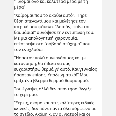
"Γίνομαι όλο και καλύτερα μέρα με τη
μέρα".
"Χαίρομαι που το ακούω αυτό". Πήρε
θέση απέναντί μου και μελέτησε τον
ιατρικό μου φάκελο. "Λοιπόν, φαίνεται
θαυμάσια!" συνόψισε την εντύπωσή του.
Με μια απολογητική χειρονομία,
επέστρεψε στο "σοβαρό ατύχημα" που
τον ενοχλούσε.
"Ήσασταν πολύ συνεργάσιμος και με
κατανόηση, θα ήθελα να σας
ευχαριστήσω θερμά γι' αυτό. Και γενναίος
ήσασταν επίσης. Υποδειγματικό!" Μου
έριξε ένα βλέμμα θερμού θαυμασμού.
Του έγνεψα, αλλά δεν απάντησα. Άγγιξε
το χέρι μου.
"Ξέρεις, ακόμα και στις καλύτερες ειδικές
κλινικές, δεν πάνε πάντα όλα σύμφωνα με
το σχέδιο. Ακόμη κι αν οι γιατροί και οι