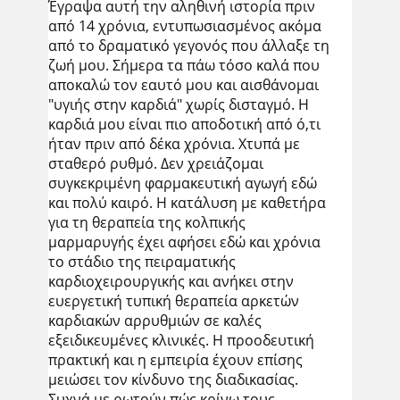
Έγραψα αυτή την αληθινή ιστορία πριν
από 14 χρόνια, εντυπωσιασμένος ακόμα
από το δραματικό γεγονός που άλλαξε τη
ζωή μου. Σήμερα τα πάω τόσο καλά που
αποκαλώ τον εαυτό μου και αισθάνομαι
"υγιής στην καρδιά" χωρίς δισταγμό. Η
καρδιά μου είναι πιο αποδοτική από ό,τι
ήταν πριν από δέκα χρόνια. Χτυπά με
σταθερό ρυθμό. Δεν χρειάζομαι
συγκεκριμένη φαρμακευτική αγωγή εδώ
και πολύ καιρό. Η κατάλυση με καθετήρα
για τη θεραπεία της κολπικής
μαρμαρυγής έχει αφήσει εδώ και χρόνια
το στάδιο της πειραματικής
καρδιοχειρουργικής και ανήκει στην
ευεργετική τυπική θεραπεία αρκετών
καρδιακών αρρυθμιών σε καλές
εξειδικευμένες κλινικές. Η προοδευτική
πρακτική και η εμπειρία έχουν επίσης
μειώσει τον κίνδυνο της διαδικασίας.
Συχνά με ρωτούν πώς κρίνω τους