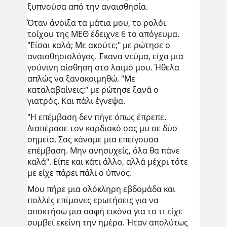
ξυπνούσα από την αναισθησία.
Όταν άνοιξα τα μάτια μου, το ρολόι
τοίχου της ΜΕΘ έδειχνε 6 το απόγευμα.
"Είσαι καλά; Με ακούτε;" με ρώτησε ο
αναισθησιολόγος. Έκανα νεύμα, είχα μια
γούνινη αίσθηση στο λαιμό μου. Ήθελα
απλώς να ξανακοιμηθώ. "Με
καταλαβαίνεις;" με ρώτησε ξανά ο
γιατρός. Και πάλι έγνεψα.
"Η επέμβαση δεν πήγε όπως έπρεπε.
Διαπέρασε τον καρδιακό σας μυ σε δύο
σημεία. Σας κάναμε μια επείγουσα
επέμβαση. Μην ανησυχείς, όλα θα πάνε
καλά". Είπε και κάτι άλλο, αλλά μέχρι τότε
με είχε πάρει πάλι ο ύπνος.
Μου πήρε μια ολόκληρη εβδομάδα και
πολλές επίμονες ερωτήσεις για να
αποκτήσω μια σαφή εικόνα για το τι είχε
συμβεί εκείνη την ημέρα. Ήταν απολύτως