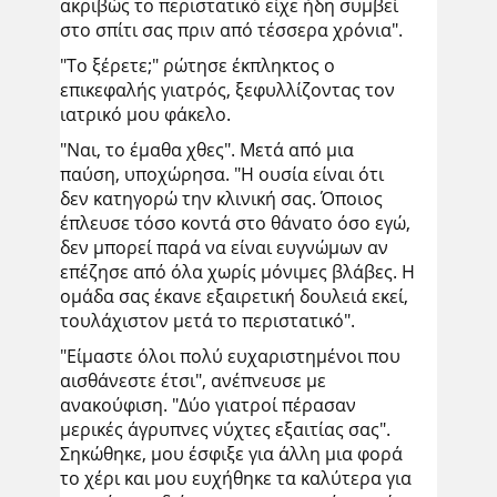
ακριβώς το περιστατικό είχε ήδη συμβεί
στο σπίτι σας πριν από τέσσερα χρόνια".
"Το ξέρετε;" ρώτησε έκπληκτος ο
επικεφαλής γιατρός, ξεφυλλίζοντας τον
ιατρικό μου φάκελο.
"Ναι, το έμαθα χθες". Μετά από μια
παύση, υποχώρησα. "Η ουσία είναι ότι
δεν κατηγορώ την κλινική σας. Όποιος
έπλευσε τόσο κοντά στο θάνατο όσο εγώ,
δεν μπορεί παρά να είναι ευγνώμων αν
επέζησε από όλα χωρίς μόνιμες βλάβες. Η
ομάδα σας έκανε εξαιρετική δουλειά εκεί,
τουλάχιστον μετά το περιστατικό".
"Είμαστε όλοι πολύ ευχαριστημένοι που
αισθάνεστε έτσι", ανέπνευσε με
ανακούφιση. "Δύο γιατροί πέρασαν
μερικές άγρυπνες νύχτες εξαιτίας σας".
Σηκώθηκε, μου έσφιξε για άλλη μια φορά
το χέρι και μου ευχήθηκε τα καλύτερα για