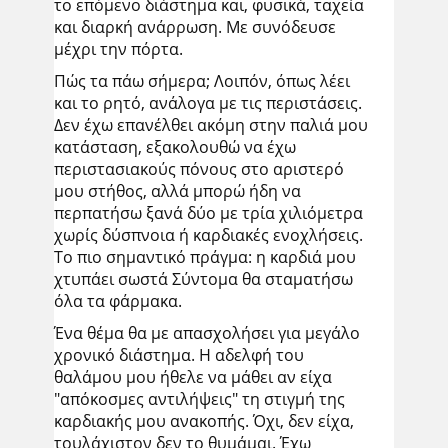
το επόμενο διάστημα και, φυσικά, ταχεία
και διαρκή ανάρρωση. Με συνόδευσε
μέχρι την πόρτα.
Πώς τα πάω σήμερα; Λοιπόν, όπως λέει
και το ρητό, ανάλογα με τις περιστάσεις.
Δεν έχω επανέλθει ακόμη στην παλιά μου
κατάσταση, εξακολουθώ να έχω
περιστασιακούς πόνους στο αριστερό
μου στήθος, αλλά μπορώ ήδη να
περπατήσω ξανά δύο με τρία χιλιόμετρα
χωρίς δύσπνοια ή καρδιακές ενοχλήσεις.
Το πιο σημαντικό πράγμα: η καρδιά μου
χτυπάει σωστά Σύντομα θα σταματήσω
όλα τα φάρμακα.
Ένα θέμα θα με απασχολήσει για μεγάλο
χρονικό διάστημα. Η αδελφή του
θαλάμου μου ήθελε να μάθει αν είχα
"απόκοσμες αντιλήψεις" τη στιγμή της
καρδιακής μου ανακοπής. Όχι, δεν είχα,
τουλάχιστον δεν το θυμάμαι. Έχω