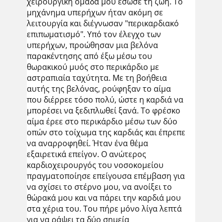
χειρουργική ομάδα μου έσωσε τη ζωή. Το
μηχάνημα υπερήχων ήταν ακόμη σε
λειτουργία και διέγνωσαν "περικαρδιακό
επιπωματισμό". Υπό τον έλεγχο των
υπερήχων, προώθησαν μια βελόνα
παρακέντησης από έξω μέσω του
θωρακικού μυός στο περικάρδιο με
αστραπιαία ταχύτητα. Με τη βοήθεια
αυτής της βελόνας, ρούφηξαν το αίμα
που διέρρεε τόσο πολύ, ώστε η καρδιά να
μπορέσει να ξεδιπλωθεί ξανά. Το φρέσκο
αίμα έρεε στο περικάρδιο μέσω των δύο
οπών στο τοίχωμα της καρδιάς και έπρεπε
να αναρροφηθεί. Ήταν ένα θέμα
εξαιρετικά επείγον. Ο ανώτερος
καρδιοχειρουργός του νοσοκομείου
πραγματοποίησε επείγουσα επέμβαση για
να σχίσει το στέρνο μου, να ανοίξει το
θώρακά μου και να πάρει την καρδιά μου
στα χέρια του. Του πήρε μόνο λίγα λεπτά
για να ράψει τα δύο σημεία