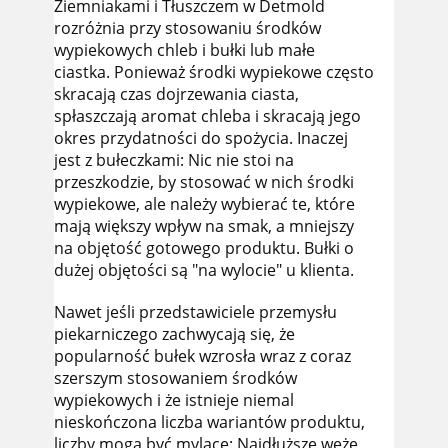
Ziemniakami i Tłuszczem w Detmold
rozróżnia przy stosowaniu środków
wypiekowych chleb i bułki lub małe
ciastka. Ponieważ środki wypiekowe często
skracają czas dojrzewania ciasta,
spłaszczają aromat chleba i skracają jego
okres przydatności do spożycia. Inaczej
jest z bułeczkami: Nic nie stoi na
przeszkodzie, by stosować w nich środki
wypiekowe, ale należy wybierać te, które
mają większy wpływ na smak, a mniejszy
na objętość gotowego produktu. Bułki o
dużej objętości są "na wylocie" u klienta.
Nawet jeśli przedstawiciele przemysłu
piekarniczego zachwycają się, że
popularność bułek wzrosła wraz z coraz
szerszym stosowaniem środków
wypiekowych i że istnieje niemal
nieskończona liczba wariantów produktu,
liczby mogą być mylące: Najdłuższe węże