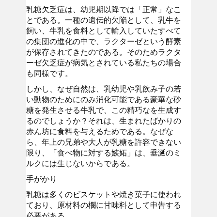
乳糖欠乏症は、幼児期以降では「正常」なこ
とである。一種の遺伝的欠陥として、乳牛を
飼い、牛乳を食料として輸入していたすべて
の集団の進化の中で、ラクターゼという酵素
が保存されてきたのである。そのためラクタ
ーゼ欠乏症が病気とされている私たちの場合
も同様です。
しかし、なぜ自然は、乳幼児や乳飲み子の若
い動物のためにのみ消化可能である豪華な砂
糖を発生させる牛乳で、この精巧なを生成す
るのでしょうか？それは、生まれたばかりの
赤ん坊に食料を与えるためである。なぜな
ら、年上の兄弟や大人が乳糖を許容できない
限り、「食べ物に対する嫉妬」は、垂涎のミ
ルクには生じないからである。
手がかり
乳糖は多くのビスケットや焼き菓子に使われ
ており、原材料の欄に甘味料として申告する
必要がある。