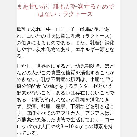
まあ甘いが、誰もが許容するためで
はない：ラクトース
母乳であれ、牛、山羊、羊、雌馬の乳であ
れ、白い汁の甘味は常に乳糖（ラクトース）
の働きによるものである。また、乳糖は消化
しやすい炭水化物であり、エネルギー源とな
る。
しかし、世界的に見ると、幼児期以降、ほと
んどの人がこの貴重な糖質を消化することが
できない。乳糖不耐症の原因は、小腸で "乳
糖分解酵素 "の働きをするラクターゼという
酵素がないこと、あるいは存在しないことで
ある。切断が行われないと乳糖を消化でき
ず、腹痛、鼓腸、痙攣、下痢などを引き起こ
す。ほぼすべてのアフリカ人、アジア人はこ
の酵素が欠落した状態で生活しており、ヨー
ロッパでは人口の約3〜10％がこの酵素を持
っている。