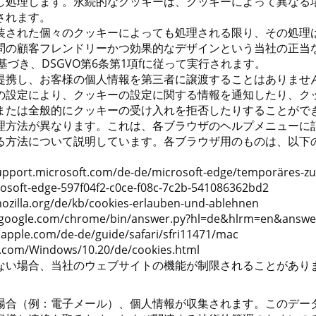
し処理します。永続的なクッキーは、クッキーによって異なる
されます。
装された個々のクッキーによっても処理される限り、その処理
問の顧客フレンドリーかつ効果的なデザインという当社の正当
に基づき、DSGVO第6条第1項fに従って実行されます。
提携し、お客様の個人情報を第三者に譲渡することはありませ
の設定により、クッキーの設定に関する情報を通知したり、ク
または全般的にクッキーの受け入れを拒否したりすることがで
理方法が異なります。これは、各ブラウザのヘルプメニューに
る方法について説明しています。各ブラウザ用のものは、以下
upport.microsoft.com/de-de/microsoft-edge/temporäres-zu
rosoft-edge-597f04f2-c0ce-f08c-7c2b-541086362bd2
ozilla.org/de/kb/cookies-erlauben-und-ablehnen
oogle.com/chrome/bin/answer.py?hl=de&hlrm=en&answe
ple.com/de-de/guide/safari/sfri11471/mac
com/Windows/10.20/de/cookies.html
ない場合、当社のウェブサイトの機能が制限されることがあり
場合（例：電子メール）、個人情報が収集されます。このデー