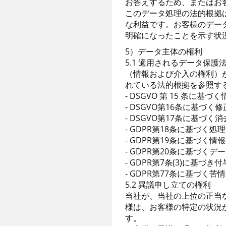
お答えするため、またはお
このデータ処理の法的根拠は、Ar
な利益です。お客様のデー
明確になったことを示す状
5）データ主体の権利
5.1 適用されるデータ保
（情報および介入の権利）
れている法的根拠を参照す
- DSGVO 第 15 条に基
- DSGVO第16条に基づく
- DSGVO第17条に基づく
- GDPR第18条に基づく
- GDPR第19条に基づく
- GDPR第20条に基づく
- GDPR第7条(3)に基
- GDPR第77条に基づく
5.2 異議申し立ての権利
当社が、当社の上位の正当
様は、お客様の特定の状況
す。