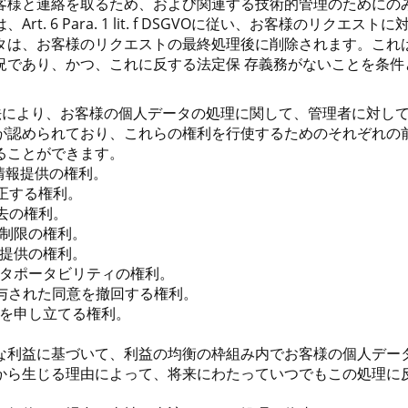
客様と連絡を取るため、および関連する技術的管理のためにの
t. 6 Para. 1 lit. f DSGVOに従い、お客様のリクエ
タは、お客様のリクエストの最終処理後に削除されます。これ
況であり、かつ、これに反する法定保 存義務がないことを条件
護法により、お客様の個人データの処理に関して、管理者に対し
が認められており、これらの権利を行使するためのそれぞれの
ることができます。
づく情報提供の権利。
修正する権利。
消去の権利。
処理制限の権利。
情報提供の権利。
データポータビリティの権利。
づき付与された同意を撤回する権利。
苦情を申し立てる権利。
な利益に基づいて、利益の均衡の枠組み内でお客様の個人デー
から生じる理由によって、将来にわたっていつでもこの処理に