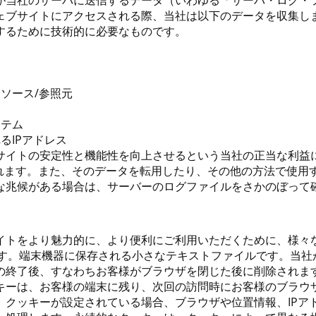
が当社のサーバに送信するデータ（いわゆる「サーバ・ログ・
ェブサイトにアクセスされる際、当社は以下のデータを収集し
するために技術的に必要なものです。
たソース/参照元
ステム
るIPアドレス
サイトの安定性と機能性を向上させるという当社の正当な利益に基
されます。また、そのデータを転用したり、その他の方法で使用
な兆候がある場合は、サーバーのログファイルをさかのぼって
イトをより魅力的に、より便利にご利用いただくために、様々
います。端末機器に保存される小さなテキストファイルです。当
の終了後、すなわちお客様がブラウザを閉じた後に削除されま
キーは、お客様の端末に残り、次回の訪問時にお客様のブラウ
。クッキーが設定されている場合、ブラウザや位置情報、IPア