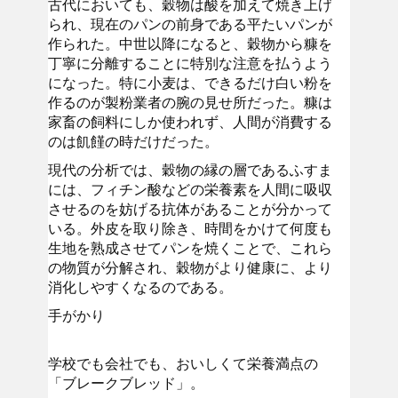
古代においても、穀物は酸を加えて焼き上げ
られ、現在のパンの前身である平たいパンが
作られた。中世以降になると、穀物から糠を
丁寧に分離することに特別な注意を払うよう
になった。特に小麦は、できるだけ白い粉を
作るのが製粉業者の腕の見せ所だった。糠は
家畜の飼料にしか使われず、人間が消費する
のは飢饉の時だけだった。
現代の分析では、穀物の縁の層であるふすま
には、フィチン酸などの栄養素を人間に吸収
させるのを妨げる抗体があることが分かって
いる。外皮を取り除き、時間をかけて何度も
生地を熟成させてパンを焼くことで、これら
の物質が分解され、穀物がより健康に、より
消化しやすくなるのである。
手がかり
学校でも会社でも、おいしくて栄養満点の
「ブレークブレッド」。