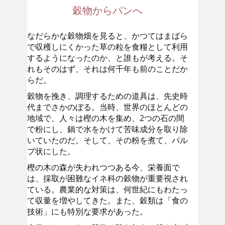
穀物からパンへ
なだらかな穀物畑を見ると、かつてはまばら
で収穫しにくかった草の粒を食糧として利用
するようになったのか、と誰もが考える。そ
れもそのはず、それは何千年も前のことだか
らだ。
穀物を挽き、調理するための道具は、先史時
代までさかのぼる。当時、世界のほとんどの
地域で、人々は樫の木を集め、2つの石の間
で粉にし、鍋で水をかけて苦味成分を取り除
いていたのだ。そして、その粉を煮て、パル
プ状にした。
樫の木の森が失われつつある今、栄養面で
は、採取が困難なイネ科の穀物が重要視され
ている。農業的な対策は、何世紀にもわたっ
て収量を増やしてきた。また、穀類は「食の
技術」にも特別な要求があった。