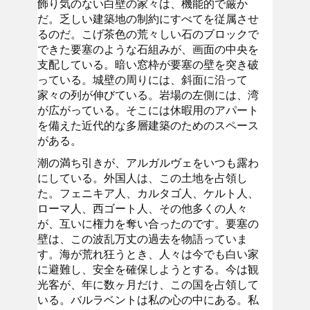
飾り気のない白壁の家々は、機能的で厳か
だ。乏しい建築地の制約にすべてを従属させ
るのだ。こげ茶色の荒々しい石のブロックで
できた要塞のような石組みが、画面の中央を
支配している。暗い窓枠が要塞の壁を突き破
っている。城壁の周りには、斜面に沿って
家々の列が伸びている。岩場の左側には、湾
が広がっている。そこには休暇用のアパート
を備えた近代的な多層建築のためのスペース
がある。
潮の満ち引きが、アルガルヴェをいつも露わ
にしている。外国人は、この土地を占領し
た。フェニキア人、カルタゴ人、ケルト人、
ローマ人、西ゴート人、その他多くの人々
が、互いに権力を奪い合ったのです。要塞の
壁は、この波乱万丈の過去を物語っていま
す。海が荒れ狂うとき、人々は今でも白い家
に避難し、安全を確保しようとする。今は観
光客が、年に数ヶ月だけ、この国を占領して
いる。バルラベントは私の心の中にある。私