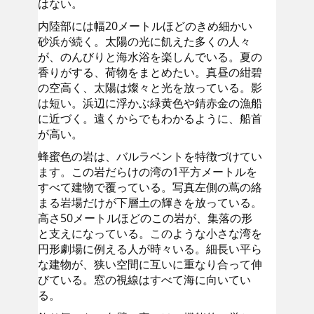
はない。
内陸部には幅20メートルほどのきめ細かい
砂浜が続く。太陽の光に飢えた多くの人々
が、のんびりと海水浴を楽しんでいる。夏の
香りがする、荷物をまとめたい。真昼の紺碧
の空高く、太陽は燦々と光を放っている。影
は短い。浜辺に浮かぶ緑黄色や錆赤金の漁船
に近づく。遠くからでもわかるように、船首
が高い。
蜂蜜色の岩は、バルラベントを特徴づけてい
ます。この岩だらけの湾の1平方メートルを
すべて建物で覆っている。写真左側の蔦の絡
まる岩場だけが下層土の輝きを放っている。
高さ50メートルほどのこの岩が、集落の形
と支えになっている。このような小さな湾を
円形劇場に例える人が時々いる。細長い平ら
な建物が、狭い空間に互いに重なり合って伸
びている。窓の視線はすべて海に向いてい
る。