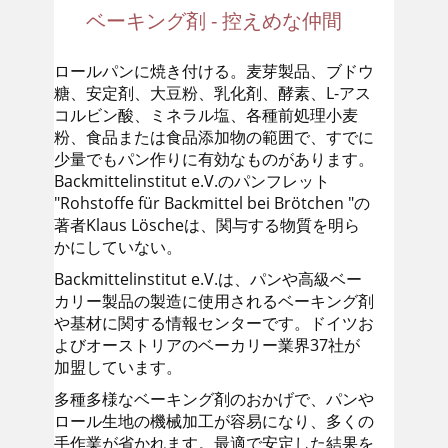
ベーキング剤 - 控えめな仲間
ロールパンに焼き付ける。麦芽製品、ブドウ
糖、安定剤、大豆粉、乳化剤、酵素、L-アス
コルビン酸、ミネラル塩、各種前処理小麦
粉、食品または食品添加物の範囲で、すでに
少量でもパン作りに有効なものがあります。
Backmittelinstitut e.V.のパンフレット
"Rohstoffe für Backmittel bei Brötchen "の
著者Klaus Löscheは、関与する物質を明ら
かにしていない。
Backmittelinstitut e.V.は、パンや高級ベー
カリー製品の製造に使用されるベーキング剤
や基材に関する情報センターです。ドイツお
よびオーストリアのベーカリー業界37社が
加盟しています。
多種多様なベーキング剤のおかげで、パンや
ロール生地の機械加工が容易になり、多くの
手作業が省かれます。最適で安定した結果を