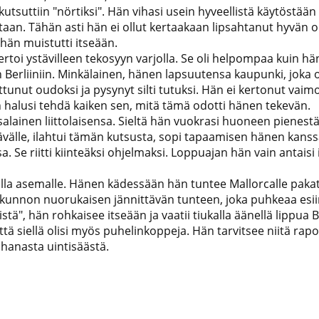
tsuttiin "nörtiksi". Hän vihasi usein hyveellistä käytöstään - 
staan. Tähän asti hän ei ollut kertaakaan lipsahtanut hyvän o
, hän muistutti itseään.
oi ystävilleen tekosyyn varjolla. Se oli helpompaa kuin hän 
n Berliiniin. Minkälainen, hänen lapsuutensa kaupunki, joka
ttunut oudoksi ja pysynyt silti tutuksi. Hän ei kertonut vai
n halusi tehdä kaiken sen, mitä tämä odotti hänen tekevän.
salainen liittolaisensa. Sieltä hän vuokrasi huoneen pienestä
stävälle, ilahtui tämän kutsusta, sopi tapaamisen hänen kanssaa
 Se riitti kiinteäksi ohjelmaksi. Loppuajan hän vain antaisi i
alla asemalle. Hänen kädessään hän tuntee Mallorcalle pa
kunnon nuorukaisen jännittävän tunteen, joka puhkeaa esii
pistä", hän rohkaisee itseään ja vaatii tiukalla äänellä lippua B
tä siellä olisi myös puhelinkoppeja. Hän tarvitsee niitä rap
ihanasta uintisäästä.