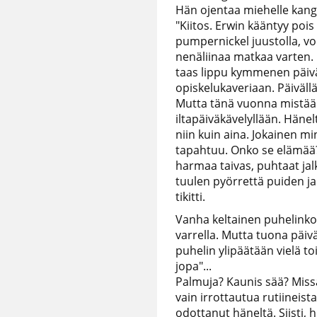
Hän ojentaa miehelle kanga
"Kiitos. Erwin kääntyy pois
pumpernickel juustolla, voi
nenäliinaa matkaa varten. 
taas lippu kymmenen päivän
opiskelukaveriaan. Päivällä
Mutta tänä vuonna mistään e
iltapäiväkävelyllään. Hänel
niin kuin aina. Jokainen mi
tapahtuu. Onko se elämää? Ti
harmaa taivas, puhtaat jalk
tuulen pyörrettä puiden ja
tikitti.
Vanha keltainen puhelinkop
varrella. Mutta tuona päivä
puhelin ylipäätään vielä to
jopa"...
Palmuja? Kaunis sää? Missä?
vain irrottautua rutiineis
odottanut häneltä. Siisti, h