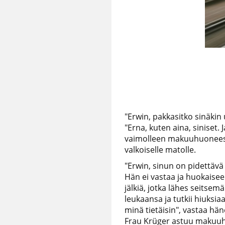
"Erwin, pakkasitko sinäki
"Erna, kuten aina, siniset
vaimolleen makuuhuoneest
valkoiselle matolle.
"Erwin, sinun on pidettävä 
Hän ei vastaa ja huokaisee
jälkiä, jotka lähes seitsem
leukaansa ja tutkii hiuksia
minä tietäisin", vastaa hän
Frau Krüger astuu makuu