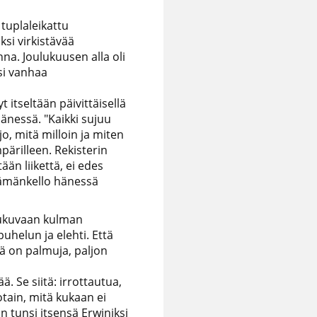
 tuplaleikattu
ksi virkistävää
na. Joulukuusen alla oli
si vanhaa
 itseltään päivittäisellä
hänessä. "Kaikki sujuu
jo, mitä milloin ja miten
mpärilleen. Rekisterin
än liikettä, ei edes
elämänkello hänessä
atukuvaan kulman
uhelun ja elehti. Että
lä on palmuja, paljon
. Se siitä: irrottautua,
tain, mitä kukaan ei
än tunsi itsensä Erwiniksi