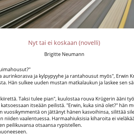
Nyt tai ei koskaan (novelli)
Brigitte Neumann
n uimahousut?"
. Ja aurinkorasva ja kylpypyyhe ja rantahousut myös", Erwin 
a. Hän sulkee uuden mustan matkalaukun ja laskee sen sä
kiirettä. Taksi tulee pian", kuulostaa rouva Krügerin ääni työ
 katsoessaan itseään peilistä. "Erwin, kuka sinä olet?" hän 
än vuosikymmentä on jättänyt hänen kasvoihinsa, silittää sile
an niiden vaalentuessa. Harmaahiuksisia kiharoita ei vieläkää
en peilikuvansa otsaansa rypistellen.
huoneeseen.