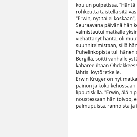
koulun pulpetissa. "Häntä ku
rohkeutta taistella sitä va
"Erwin, nyt tai ei koskaan"
Seuraavana päivänä hän kert
valmistautui matkalle yksi
viehättänyt häntä, oli muu
suunnitelmistaan, sillä hä
Puhelinkopista tuli hänen 
Bergillä, soitti vanhalle y
kabaree-iltaan Ohdakkeessa.
lähtisi löytöretkelle.
Erwin Krüger on nyt matk
painon ja koko kehossaan 
lipputiskillä. "Erwin, älä ni
noustessaan hän toivoo, et
palmupuista, rannoista ja 