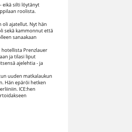
eikä silti löytänyt
ppilaan roolista.
oli ajatellut. Nyt hän
 oli sekä kammonnut että
molleen sanaakaan
 hotellista Prenzlauer
n ja tilasi liput
tsensä ajelehtia - ja
katun uuden matkalaukun
n. Hän epäröi hetken
erliiniin. ICE:hen
ortoidakseen