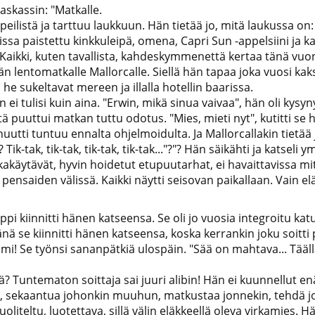
skassin: "Matkalle.
 peilistä ja tarttuu laukkuun. Hän tietää jo, mitä laukussa on:
ssa paistettu kinkkuleipä, omena, Capri Sun -appelsiini ja ka
Kaikki, kuten tavallista, kahdeskymmenettä kertaa tänä vuon
 lentomatkalle Mallorcalle. Siellä hän tapaa joka vuosi kak
 he sukeltavat mereen ja illalla hotellin baarissa.
i tulisi kuin aina. "Erwin, mikä sinua vaivaa", hän oli kysynyt
tä puuttui matkan tuttu odotus. "Mies, mieti nyt", kutitti se 
nuutti tuntuu ennalta ohjelmoidulta. Ja Mallorcallakin tietää 
k-tak, tik-tak, tik-tak, tik-tak..."?"? Hän säikähti ja katseli y
akäytävät, hyvin hoidetut etupuutarhat, ei havaittavissa mitä
 pensaiden välissä. Kaikki näytti seisovan paikallaan. Vain 
pi kiinnitti hänen katseensa. Se oli jo vuosia integroitu k
nä se kiinnitti hänen katseensa, koska kerrankin joku soitti p
imi! Se työnsi sananpätkiä ulospäin. "Sää on mahtava... Tääl
 Tuntematon soittaja sai juuri alibin! Hän ei kuunnellut enää
ta, sekaantua johonkin muuhun, matkustaa jonnekin, tehdä jo
uoliteltu, luotettava, sillä välin eläkkeellä oleva virkamies. H