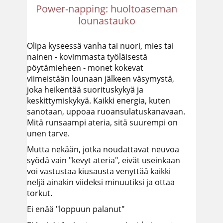
Power-napping: huoltoaseman
lounastauko
Olipa kyseessä vanha tai nuori, mies tai
nainen - kovimmasta työläisestä
pöytämieheen - monet kokevat
viimeistään lounaan jälkeen väsymystä,
joka heikentää suorituskykyä ja
keskittymiskykyä. Kaikki energia, kuten
sanotaan, uppoaa ruoansulatuskanavaan.
Mitä runsaampi ateria, sitä suurempi on
unen tarve.
Mutta nekään, jotka noudattavat neuvoa
syödä vain "kevyt ateria", eivät useinkaan
voi vastustaa kiusausta venyttää kaikki
neljä ainakin viideksi minuutiksi ja ottaa
torkut.
Ei enää "loppuun palanut"