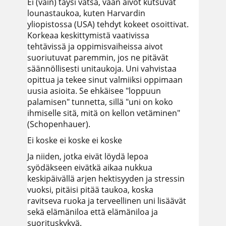
Ei (vain) täysi vatsa, vaan aivot kutsuvat
lounastaukoa, kuten Harvardin
yliopistossa (USA) tehdyt kokeet osoittivat.
Korkeaa keskittymistä vaativissa
tehtävissä ja oppimisvaiheissa aivot
suoriutuvat paremmin, jos ne pitävät
säännöllisesti unitaukoja. Uni vahvistaa
opittua ja tekee sinut valmiiksi oppimaan
uusia asioita. Se ehkäisee "loppuun
palamisen" tunnetta, sillä "uni on koko
ihmiselle sitä, mitä on kellon vetäminen"
(Schopenhauer).
Ei koske ei koske ei koske
Ja niiden, jotka eivät löydä lepoa
syödäkseen eivätkä aikaa nukkua
keskipäivällä arjen hektisyyden ja stressin
vuoksi, pitäisi pitää taukoa, koska
ravitseva ruoka ja terveellinen uni lisäävät
sekä elämäniloa että elämäniloa ja
suorituskykyä.