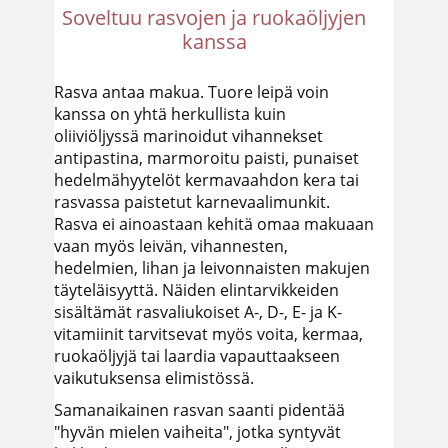
Soveltuu rasvojen ja ruokaöljyjen
kanssa
Rasva antaa makua. Tuore leipä voin
kanssa on yhtä herkullista kuin
oliiviöljyssä marinoidut vihannekset
antipastina, marmoroitu paisti, punaiset
hedelmähyytelöt kermavaahdon kera tai
rasvassa paistetut karnevaalimunkit.
Rasva ei ainoastaan kehitä omaa makuaan
vaan myös leivän, vihannesten,
hedelmien, lihan ja leivonnaisten makujen
täyteläisyyttä. Näiden elintarvikkeiden
sisältämät rasvaliukoiset A-, D-, E- ja K-
vitamiinit tarvitsevat myös voita, kermaa,
ruokaöljyjä tai laardia vapauttaakseen
vaikutuksensa elimistössä.
Samanaikainen rasvan saanti pidentää
"hyvän mielen vaiheita", jotka syntyvät