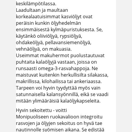
keskilämpötilassa.
Laadultaan ja maultaan
korkealaatuisimmat kasviöljyt ovat
peräisin kunkin öljyhedelmän
ensimmäisestä kylmäpuristuksesta. Se,
käytänkö oliiviöljyä, rypsiöljyä,
ohdakeöljyä, pellavansiemenöljyä,
vehnäöljyä, on makuasia.
Useimmat makuhermot puolustautuvat
puhtaita kalaöljyjä vastaan, joissa on
runsaasti omega-3-rasvahappoja. Ne
maistuvat kuitenkin herkullisilta silakassa,
makrillissa, kilohailissa tai ankeriaassa.
Tarpeen voi hyvin tyydyttää myös vain
satunnaisella kalansyönnillä, eikä se vaadi
mitään ylimääräisiä kalaöljykapseleita.
Hyvin sekoitettu - voitti
Monipuoliseen ruokavalioon integroitu
rasvojen ja öljyjen sekoitus on hyvä tae
nautinnolle syömisen aikana. Se edistää