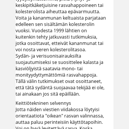
keskipitkäketjuisine rasvahappoineen tai
kolesterolista aiheuttaa epävarmuutta.
Voita ja kananmunan keltuaista parjataan
edelleen sen sisältämän kolesterolin
vuoksi. Vuodesta 1999 lähtien on
kuitenkin tehty jatkuvasti tutkimuksia,
jotka osoittavat, etteivät kananmunat tai
voi nosta veren kolesterolitasoa.
Sydän- ja verisuonisairauksilta
suojautumiseksi se suosittelee kalasta ja
kasviöljyistä saatavia mono- tai
monityydyttymättömiä rasvahappoja.
Tällä välin tutkimukset ovat osoittaneet,
että tätä sydäntä suojaavaa tekijää ei ole,
tai ainakaan jos sitä epäillään.
Keittiötekninen selvennys
Jotta näiden viestien viidakossa löytyisi
orientaatiota "oikean" rasvan valinnassa,
auttaa paluu perinteisiin käyttötapoihin.
Voi on hyvä levitettävä rasva. Koska