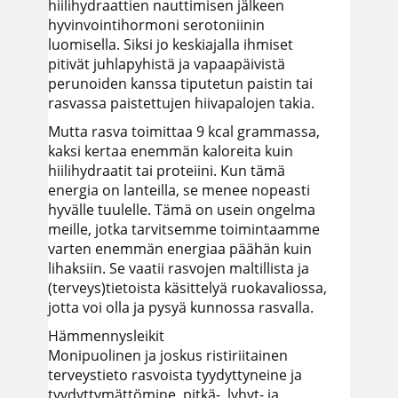
hiilihydraattien nauttimisen jälkeen
hyvinvointihormoni serotoniinin
luomisella. Siksi jo keskiajalla ihmiset
pitivät juhlapyhistä ja vapaapäivistä
perunoiden kanssa tiputetun paistin tai
rasvassa paistettujen hiivapalojen takia.
Mutta rasva toimittaa 9 kcal grammassa,
kaksi kertaa enemmän kaloreita kuin
hiilihydraatit tai proteiini. Kun tämä
energia on lanteilla, se menee nopeasti
hyvälle tuulelle. Tämä on usein ongelma
meille, jotka tarvitsemme toimintaamme
varten enemmän energiaa päähän kuin
lihaksiin. Se vaatii rasvojen maltillista ja
(terveys)tietoista käsittelyä ruokavaliossa,
jotta voi olla ja pysyä kunnossa rasvalla.
Hämmennysleikit
Monipuolinen ja joskus ristiriitainen
terveystieto rasvoista tyydyttyneine ja
tyydyttymättömine, pitkä-, lyhyt- ja