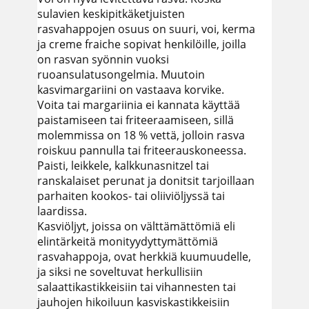
sulavien keskipitkäketjuisten
rasvahappojen osuus on suuri, voi, kerma
ja creme fraiche sopivat henkilöille, joilla
on rasvan syönnin vuoksi
ruoansulatusongelmia. Muutoin
kasvimargariini on vastaava korvike.
Voita tai margariinia ei kannata käyttää
paistamiseen tai friteeraamiseen, sillä
molemmissa on 18 % vettä, jolloin rasva
roiskuu pannulla tai friteerauskoneessa.
Paisti, leikkele, kalkkunasnitzel tai
ranskalaiset perunat ja donitsit tarjoillaan
parhaiten kookos- tai oliiviöljyssä tai
laardissa.
Kasviöljyt, joissa on välttämättömiä eli
elintärkeitä monityydyttymättömiä
rasvahappoja, ovat herkkiä kuumuudelle,
ja siksi ne soveltuvat herkullisiin
salaattikastikkeisiin tai vihannesten tai
jauhojen hikoiluun kasviskastikkeisiin