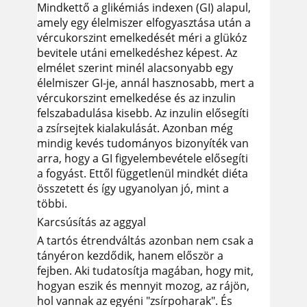
Mindkettő a glikémiás indexen (GI) alapul,
amely egy élelmiszer elfogyasztása után a
vércukorszint emelkedését méri a glükóz
bevitele utáni emelkedéshez képest. Az
elmélet szerint minél alacsonyabb egy
élelmiszer GI-je, annál hasznosabb, mert a
vércukorszint emelkedése és az inzulin
felszabadulása kisebb. Az inzulin elősegíti
a zsírsejtek kialakulását. Azonban még
mindig kevés tudományos bizonyíték van
arra, hogy a GI figyelembevétele elősegíti
a fogyást. Ettől függetlenül mindkét diéta
összetett és így ugyanolyan jó, mint a
többi.
Karcsúsítás az aggyal
A tartós étrendváltás azonban nem csak a
tányéron kezdődik, hanem először a
fejben. Aki tudatosítja magában, hogy mit,
hogyan eszik és mennyit mozog, az rájön,
hol vannak az egyéni "zsírpoharak". És