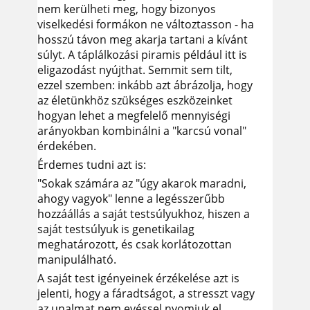
nem kerülheti meg, hogy bizonyos
viselkedési formákon ne változtasson - ha
hosszú távon meg akarja tartani a kívánt
súlyt. A táplálkozási piramis például itt is
eligazodást nyújthat. Semmit sem tilt,
ezzel szemben: inkább azt ábrázolja, hogy
az életünkhöz szükséges eszközeinket
hogyan lehet a megfelelő mennyiségi
arányokban kombinálni a "karcsú vonal"
érdekében.
Érdemes tudni azt is:
"Sokak számára az "úgy akarok maradni,
ahogy vagyok" lenne a legésszerűbb
hozzáállás a saját testsúlyukhoz, hiszen a
saját testsúlyuk is genetikailag
meghatározott, és csak korlátozottan
manipulálható.
A saját test igényeinek érzékelése azt is
jelenti, hogy a fáradtságot, a stresszt vagy
az unalmat nem evéssel nyomjuk el,