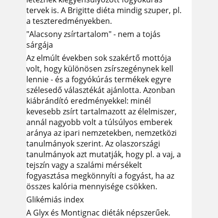
tervek is. A Brigitte diéta mindig szuper, pl.
a teszteredményekben.
"Alacsony zsírtartalom" - nem a tojás
sárgája
Az elmúlt években sok szakértő mottója
volt, hogy különösen zsírszegénynek kell
lennie - és a fogyókúrás termékek egyre
szélesedő választékát ajánlotta. Azonban
kiábrándító eredményekkel: minél
kevesebb zsírt tartalmazott az élelmiszer,
annál nagyobb volt a túlsúlyos emberek
aránya az ipari nemzetekben, nemzetközi
tanulmányok szerint. Az olaszországi
tanulmányok azt mutatják, hogy pl. a vaj, a
tejszín vagy a szalámi mérsékelt
fogyasztása megkönnyíti a fogyást, ha az
összes kalória mennyisége csökken.
Glikémiás index
A Glyx és Montignac diéták népszerűek.