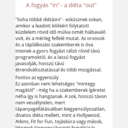
A fogyás "in" - a diéta "out"
"Soha többé diétázni" - esküsznek sokan,
amikor a leadott kilókért folytatott
küzdelem rövid idő múlva ismét hiábavaló
volt, és a mérleg felfelé mutat. Az orvosok
és a táplálkozási szakemberek is óva
intenek a gyors fogyást célzó rövid távú
programoktól, és a lassú fogyást
javasolják, hosszú távú
étrendváltoztatással és több mozgással.
Fontos az egyensúly
Ez azonban nem lehetséges "mintegy
magától" - még ha a szakemberek ígéretei
néha így is hangzanak. A sok, hosszú távon
nem veszélytelen, mert
tápanyagellátásukban kiegyensúlyozatlan,
divatos diéta mellett, mint a Hollywood,
Atkins, Fit for Fun, tojáskúra vagy mások,
léteznek kiegyensúlyozott fogyókúrás