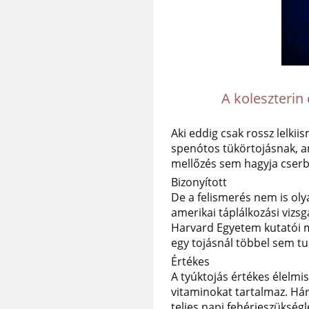
A koleszterin 
Aki eddig csak rossz lelki
spenótos tükörtojásnak, an
mellőzés sem hagyja cserb
Bizonyított
De a felismerés nem is oly
amerikai táplálkozási vizs
Harvard Egyetem kutatói 
egy tojásnál többel sem tu
Értékes
A tyúktojás értékes élelmi
vitaminokat tartalmaz. Há
teljes napi fehérjeszükségl