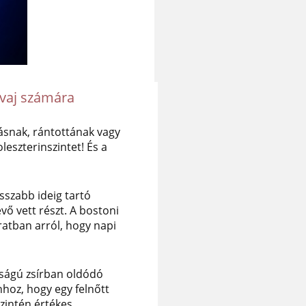
a vaj számára
jásnak, rántottának vagy
eszterinszintet! És a
sszabb ideig tartó
vő vett részt. A bostoni
atban arról, hogy napi
sságú zsírban oldódó
hoz, hogy egy felnőtt
szintén értékes