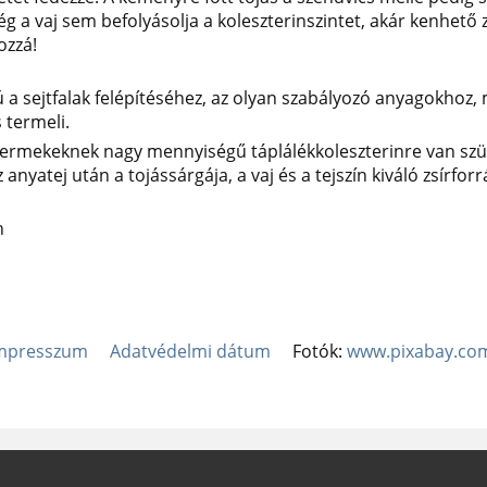
g a vaj sem befolyásolja a koleszterinszintet, akár kenhető 
ozzá!
ú a sejtfalak felépítéséhez, az olyan szabályozó anyagokhoz
 termeli.
ermekeknek nagy mennyiségű táplálékkoleszterinre van szü
 anyatej után a tojássárgája, a vaj és a tejszín kiváló zsírfor
n
mpresszum
Adatvédelmi dátum
Fotók:
www.pixabay.co