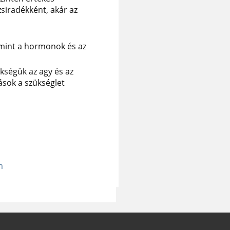
zsiradékként, akár az
, mint a hormonok és az
kségük az agy és az
rások a szükséglet
m