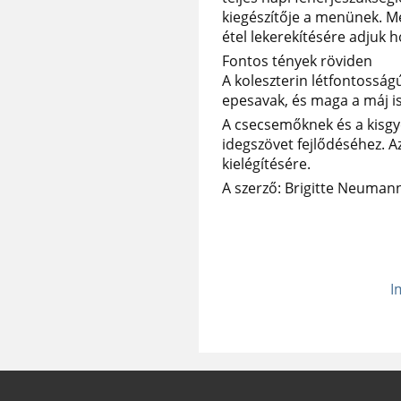
kiegészítője a menünek. Mé
étel lekerekítésére adjuk h
Fontos tények röviden
A koleszterin létfontosság
epesavak, és maga a máj is
A csecsemőknek és a kisgy
idegszövet fejlődéséhez. Az
kielégítésére.
A szerző: Brigitte Neuman
I