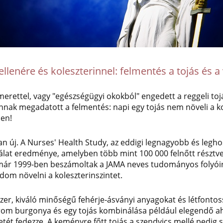
ellenére és koleszterinnel: felmentés a tojás és 
ismerettel, vagy "egészségügyi okokból" engedett a reggeli to
nak megadatott a felmentés: napi egy tojás nem növeli a kol
en!
an új. A Nurses' Health Study, az eddigi legnagyobb és legho
gálat eredménye, amelyben több mint 100 000 felnőtt résztve
már 1999-ben beszámoltak a JAMA neves tudományos folyóir
dom növelni a koleszterinszintet.
szer, kiváló minőségű fehérje-ásványi anyagokat és létfonto
rom burgonya és egy tojás kombinálása például elegendő ah
etét fedezze. A keményre főtt tojás a szendvics mellé pedig 