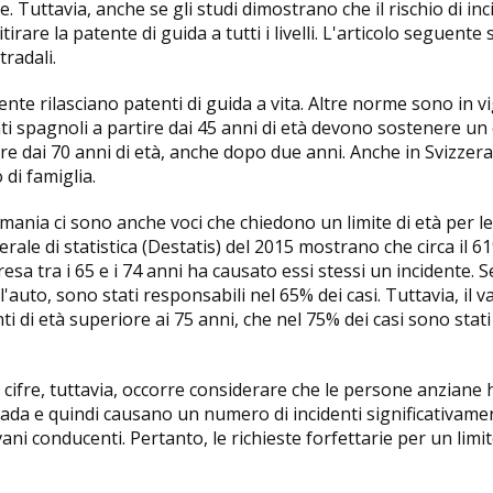
. Tuttavia, anche se gli studi dimostrano che il rischio di in
tirare la patente di guida a tutti i livelli. L'articolo seguent
tradali.
te rilasciano patenti di guida a vita. Altre norme sono in vi
i spagnoli a partire dai 45 anni di età devono sostenere un 
tire dai 70 anni di età, anche dopo due anni. Anche in Svizzer
di famiglia.
ania ci sono anche voci che chiedono un limite di età per le p
ederale di statistica (Destatis) del 2015 mostrano che circa il 
sa tra i 65 e i 74 anni ha causato essi stessi un incidente. Se i
auto, sono stati responsabili nel 65% dei casi. Tuttavia, il va
i di età superiore ai 75 anni, che nel 75% dei casi sono stati
cifre, tuttavia, occorre considerare che le persone anziane
rada e quindi causano un numero di incidenti significativamen
vani conducenti. Pertanto, le richieste forfettarie per un lim