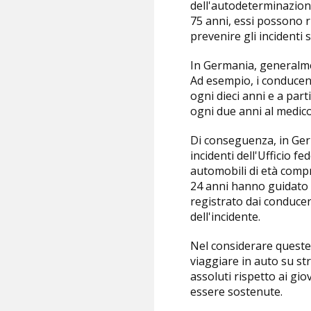
dell'autodeterminazione
75 anni, essi possono ri
prevenire gli incidenti s
In Germania, generalmen
Ad esempio, i conducent
ogni dieci anni e a par
ogni due anni al medico 
Di conseguenza, in Germ
incidenti dell'Ufficio f
automobili di età compre
24 anni hanno guidato l'
registrato dai conducent
dell'incidente.
Nel considerare queste 
viaggiare in auto su st
assoluti rispetto ai gio
essere sostenute.