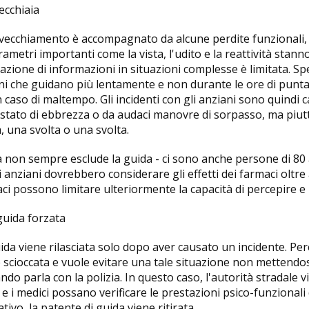
vecchiaia
l'invecchiamento è accompagnato da alcune perdite funzionali
arametri importanti come la vista, l'udito e la reattività stan
razione di informazioni in situazioni complesse è limitata. S
i che guidano più lentamente e non durante le ore di punta,
in caso di maltempo. Gli incidenti con gli anziani sono quindi
 stato di ebbrezza o da audaci manovre di sorpasso, ma piut
, una svolta o una svolta.
a non sempre esclude la guida - ci sono anche persone di 80
anziani dovrebbero considerare gli effetti dei farmaci oltre a
ci possono limitare ulteriormente la capacità di percepire e 
guida forzata
ida viene rilasciata solo dopo aver causato un incidente. Pe
è scioccata e vuole evitare una tale situazione non mettendo
ndo parla con la polizia. In questo caso, l'autorità stradale
co e i medici possano verificare le prestazioni psico-funzional
tivo, la patente di guida viene ritirata.