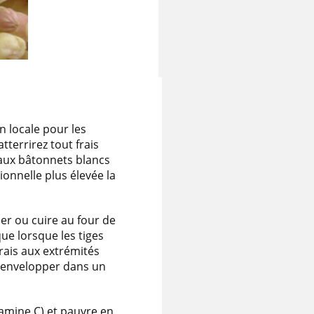
n locale pour les
terrirez tout frais
 aux bâtonnets blancs
ionnelle plus élevée la
ler ou cuire au four de
e lorsque les tiges
frais aux extrémités
es envelopper dans un
tamine C) et pauvre en