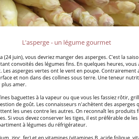
L'asperge - un légume gourmet
 (24 juin), vous devriez manger des asperges. C'est la saiso
tant convoités des légumes fins. En quelques heures, vous at
t. Les asperges vertes ont le vent en poupe. Contrairement
rface et non dans des collines sous terre. Une teneur nutrit
t plus amer.
fines baguettes à la vapeur ou que vous les fassiez rôtir, gril
stion de goût. Les connaisseurs n'achètent des asperges qu
ottent les unes contre les autres. On reconnaît les produits 
es. Si vous devez conserver les tiges, il est préférable de l
artiment à légumes du réfrigérateur.
m, zinc, fer) et en vitamines (vitamines B, acide folique, vi