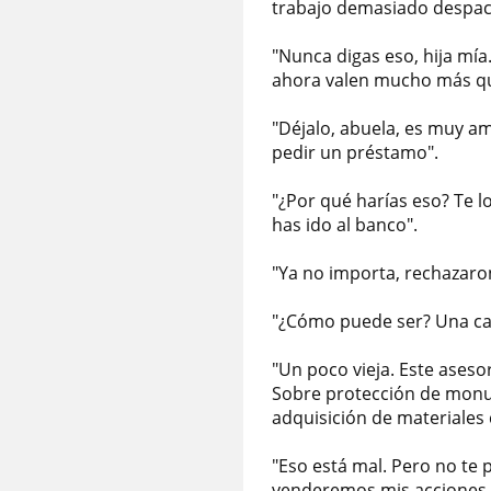
trabajo demasiado despaci
"Nunca digas eso, hija mí
ahora valen mucho más qu
"Déjalo, abuela, es muy am
pedir un préstamo".
"¿Por qué harías eso? Te l
has ido al banco".
"Ya no importa, rechazaro
"¿Cómo puede ser? Una cas
"Un poco vieja. Este aseso
Sobre protección de monu
adquisición de materiales c
"Eso está mal. Pero no te 
venderemos mis acciones. 