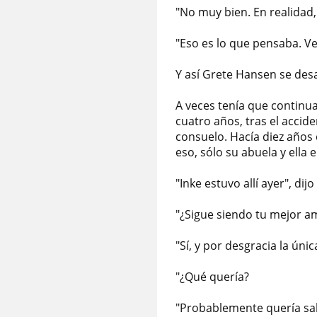
"No muy bien. En realidad,
"Eso es lo que pensaba. V
Y así Grete Hansen se desah
A veces tenía que continu
cuatro años, tras el accid
consuelo. Hacía diez años
eso, sólo su abuela y ella e
"Inke estuvo allí ayer", dijo
"¿Sigue siendo tu mejor am
"Sí, y por desgracia la ún
"¿Qué quería?
"Probablemente quería sab