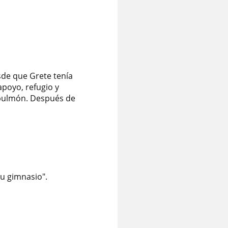
sde que Grete tenía
apoyo, refugio y
e pulmón. Después de
su gimnasio".