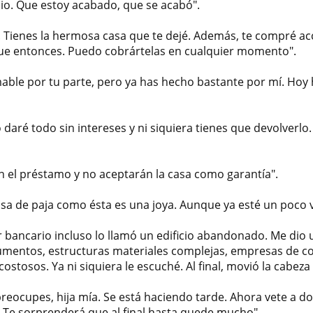
o. Que estoy acabado, que se acabó".
a. Tienes la hermosa casa que te dejé. Además, te compré a
e entonces. Puedo cobrártelas en cualquier momento".
able por tu parte, pero ya has hecho bastante por mí. Hoy 
o daré todo sin intereses y ni siquiera tienes que devolverl
n el préstamo y no aceptarán la casa como garantía".
a de paja como ésta es una joya. Aunque ya esté un poco vi
r bancario incluso lo llamó un edificio abandonado. Me dio 
mentos, estructuras materiales complejas, empresas de co
ostosos. Ya ni siquiera le escuché. Al final, movió la cabeza 
preocupes, hija mía. Se está haciendo tarde. Ahora vete a 
Te sorprenderá que al final hasta quede mucho".