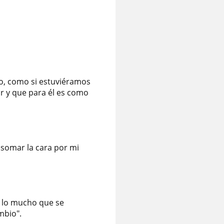
po, como si estuviéramos
ar y que para él es como
asomar la cara por mi
o lo mucho que se
mbio".