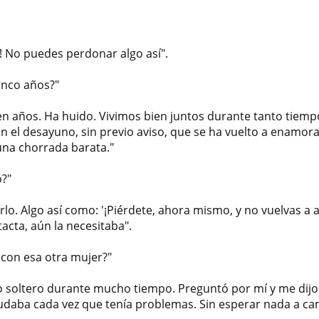
! No puedes perdonar algo así".
inco años?"
ien años. Ha huido. Vivimos bien juntos durante tanto tiem
n el desayuno, sin previo aviso, que se ha vuelto a enamor
una chorrada barata."
?"
lo. Algo así como: '¡Piérdete, ahora mismo, y no vuelvas a 
tacta, aún la necesitaba".
 con esa otra mujer?"
do soltero durante mucho tiempo. Preguntó por mí y me dij
udaba cada vez que tenía problemas. Sin esperar nada a ca