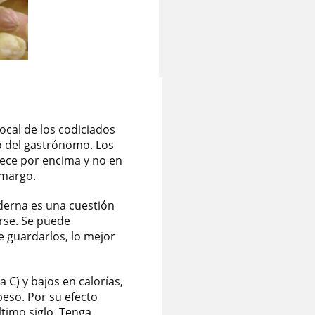
ocal de los codiciados
to del gastrónomo. Los
rece por encima y no en
amargo.
oderna es una cuestión
rse. Se puede
e guardarlos, lo mejor
a C) y bajos en calorías,
peso. Por su efecto
ltimo siglo. Tenga