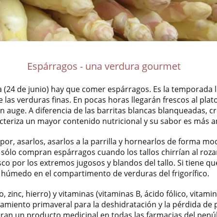
Espárragos - una verdura gourmet
 (24 de junio) hay que comer espárragos. Es la temporada l
e las verduras finas. En pocas horas llegarán frescos al pla
 auge. A diferencia de las barritas blancas blanqueadas, c
racteriza un mayor contenido nutricional y su sabor es más 
apor, asarlos, asarlos a la parrilla y hornearlos de forma m
 sólo compran espárragos cuando los tallos chirrían al roza
co por los extremos jugosos y blandos del tallo. Si tiene qu
 húmedo en el compartimento de verduras del frigorífico.
, zinc, hierro) y vitaminas (vitaminas B, ácido fólico, vitamin
amiento primaveral para la deshidratación y la pérdida de 
eran un producto medicinal en todas las farmacias del penú